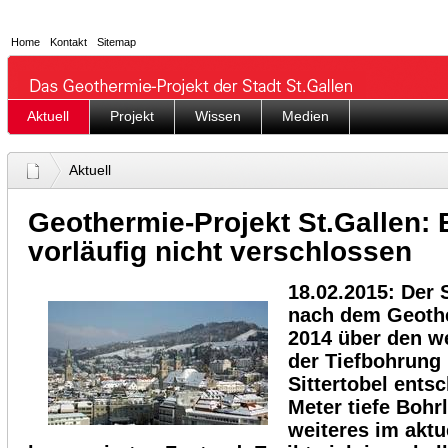
Home
Kontakt
Sitemap
Aktuell
Projekt
Wissen
Medien
Aktuell
Geothermie-Projekt St.Gallen: 
vorläufig nicht verschlossen
18.02.2015: Der S
nach dem Geoth
2014 über den w
der Tiefbohrung 
Sittertobel ents
Meter tiefe Bohrl
weiteres im aktu