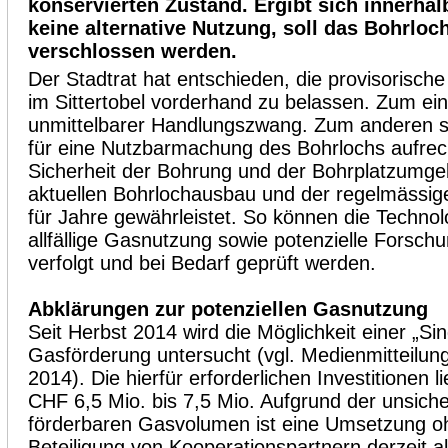
konservierten Zustand. Ergibt sich innerhal
keine alternative Nutzung, soll das Bohrloc
verschlossen werden.
Der Stadtrat hat entschieden, die provisorisch
im Sittertobel vorderhand zu belassen. Zum ein
unmittelbarer Handlungszwang. Zum anderen s
für eine Nutzbarmachung des Bohrlochs aufrec
Sicherheit der Bohrung und der Bohrplatzumge
aktuellen Bohrlochausbau und der regelmässi
für Jahre gewährleistet. So können die Technol
allfällige Gasnutzung sowie potenzielle Forsch
verfolgt und bei Bedarf geprüft werden.
Abklärungen zur potenziellen Gasnutzung
Seit Herbst 2014 wird die Möglichkeit einer „Si
Gasförderung untersucht (vgl. Medienmitteilu
2014). Die hierfür erforderlichen Investitionen 
CHF 6,5 Mio. bis 7,5 Mio. Aufgrund der unsic
förderbaren Gasvolumen ist eine Umsetzung ohn
Beteiligung von Kooperationspartnern derzeit al