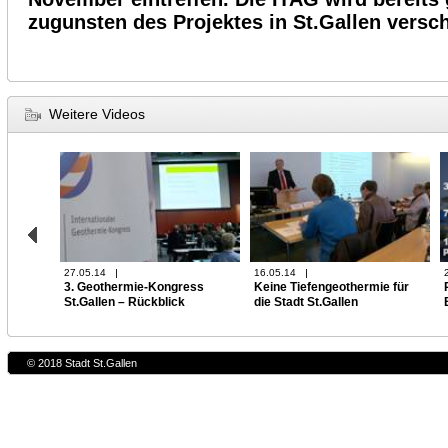
zugunsten des Projektes in St.Gallen versc
Weitere Videos
27.05.14
16.05.14
3. Geothermie-Kongress
Keine Tiefengeothermie für
St.Gallen – Rückblick
die Stadt St.Gallen
© 2018 Stadt St.Gallen
24.11.11
5:53 min
08.11.11
1:19 min