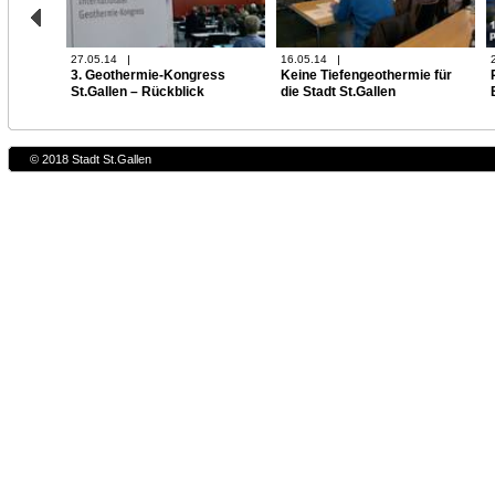
27.05.14
16.05.14
3. Geothermie-Kongress
Keine Tiefengeothermie für
St.Gallen – Rückblick
die Stadt St.Gallen
© 2018 Stadt St.Gallen
24.11.11
5:53 min
08.11.11
1:19 min
Stahltanks am Bohrplatz
TVO: Transport verschoben
gelandet
26.02.10
2:51 min
17.01.10
2:30 min
Erster St.Galler Geothermie-
TVO: Impressionen vom Tag
Kongress
der Seismik